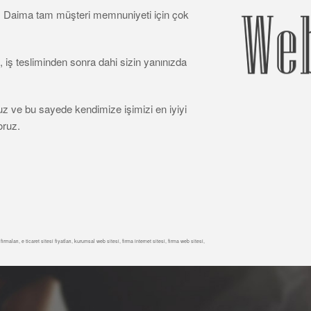
z. Daima tam müşteri memnuniyeti için çok
 iş tesliminden sonra dahi sizin yanınızda
uz ve bu sayede kendimize işimizi en iyiyi
oruz.
maları, e ticaret sitesi fiyatları, kurumsal web sitesi, firma internet sitesi, firma web sitesi,