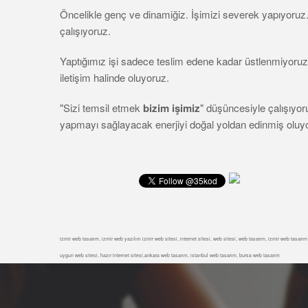
Öncelikle genç ve dinamiğiz. İşimizi severek yapıyoru
çalışıyoruz.
Yaptığımız işi sadece teslim edene kadar üstlenmiyoruz,
iletişim halinde oluyoruz.
"Sizi temsil etmek
bizim işimiz
" düşüncesiyle çalışıyor
yapmayı sağlayacak enerjiyi doğal yoldan edinmiş oluy
izmir web tasarım, izmir web yazılım izmir web sitesi, internet sitesi, web sitesi, web tasarım, izmir web tasarım fir
uygun web sitesi, hazır internet sitesi,ankara web tasarım, istanbul web tasarım, bursa web tasarım