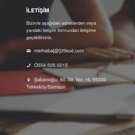
İLETİŞİM
Bizimle aşağıdaki adreslerden veya
yandaki iletişim formundan iletişime
geçebilirsiniz.
merhaba[@]35kod.com
O554-505-5015
Şabanoğlu, 60. Sk. No: 16, 55330
Tekkeköy/Samsun