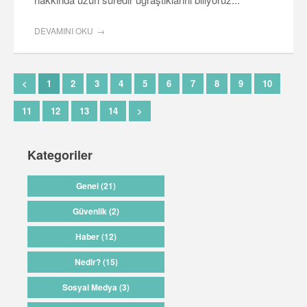
DEVAMINI OKU
<
1
2
3
4
5
6
7
8
9
10
11
12
13
14
>
Kategoriler
Genel (21)
Güvenlik (2)
Haber (12)
Nedir? (15)
Sosyal Medya (3)