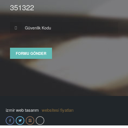
351322
izmir web tasarım
websitesi fiyatları