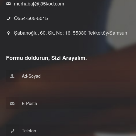
merhaba[@]35kod.com
O554-505-5015
Şabanoğlu, 60. Sk. No: 16, 55330 Tekkeköy/Samsun
Formu doldurun, Sizi Arayalım.