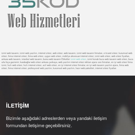
izmir web tasarım, izmir web yazılım, internet sitesi, web sitesi, web tasarım, izmir web tasarım firmaları, e ticaret sitesi, kurumsal web
sitesi, firma internet sitesi, firma web sitesi, uygun web sitesi, mobilya aksesuar internet sitesi, izmir web sitesi, web sitesi fiyatları,
ankara web tasarım, istanbul web tasarım, bursa web tasarım Etiketler:
izmir web sitesi
, izmir konak buca web tasarım web sitesi, buca
urla foça gaziemir, karabağlar web sitesi ankara çankaya, web yazılım internet sitesi reklam ajans seo firmaları, en iyi web sitesi firma
izmir, hızlı web sitesi, hızlı internet sitesi, acil web sitesi, en iyi internet sitesi firmalar, en iyi web tasarım yazılım ajans, firma web
sitesi, firma internet sitesi, profesyonel web yazılım, kurumsal web yazılım, hazır web paketleri, internet sitesi fiyatları
İLETİŞİM
Bizimle aşağıdaki adreslerden veya yandaki iletişim
formundan iletişime geçebilirsiniz.