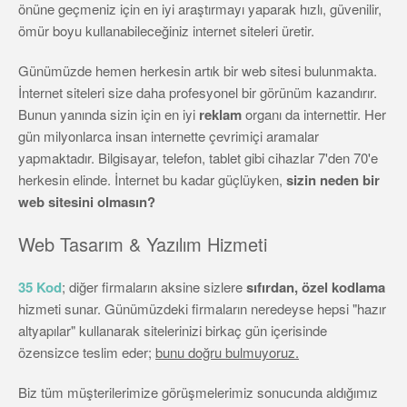
önüne geçmeniz için en iyi araştırmayı yaparak hızlı, güvenilir,
ömür boyu kullanabileceğiniz internet siteleri üretir.
Günümüzde hemen herkesin artık bir web sitesi bulunmakta.
İnternet siteleri size daha profesyonel bir görünüm kazandırır.
Bunun yanında sizin için en iyi
reklam
organı da internettir. Her
gün milyonlarca insan internette çevrimiçi aramalar
yapmaktadır. Bilgisayar, telefon, tablet gibi cihazlar 7'den 70'e
herkesin elinde. İnternet bu kadar güçlüyken,
sizin neden bir
web sitesini olmasın?
Web Tasarım & Yazılım Hizmeti
35 Kod
; diğer firmaların aksine sizlere
sıfırdan, özel kodlama
hizmeti sunar. Günümüzdeki firmaların neredeyse hepsi "hazır
altyapılar" kullanarak sitelerinizi birkaç gün içerisinde
özensizce teslim eder;
bunu doğru bulmuyoruz.
Biz tüm müşterilerimize görüşmelerimiz sonucunda aldığımız