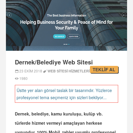
Dernek/Belediye Web Sitesi
TEKLİF AL
23 EKIM 2018
WEB SITESI HIZMETLERI
1980
Üstte yer alan görsel taslak bir tasarımdır. Yüzlerce
profesyonel tema seçmeniz için sizleri bekliyor...
Dernek, belediye, kamu kuruluşu, kulüp vb.
türlerde hizmet vermeyi amaçlayan herkese
uygundur.
100% Mobil, tablet uyumlu
profesyonel