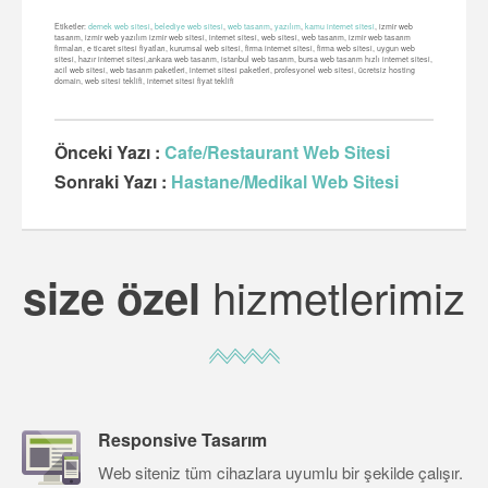
Etiketler:
dernek web sitesi
,
belediye web sitesi
,
web tasarım
,
yazılım
,
kamu internet sitesi
, izmir web
tasarım, izmir web yazılım izmir web sitesi, internet sitesi, web sitesi, web tasarım, izmir web tasarım
firmaları, e ticaret sitesi fiyatları, kurumsal web sitesi, firma internet sitesi, firma web sitesi, uygun web
sitesi, hazır internet sitesi,ankara web tasarım, istanbul web tasarım, bursa web tasarım hızlı internet sitesi,
acil web sitesi, web tasarım paketleri, internet sitesi paketleri, profesyonel web sitesi, ücretsiz hosting
domain, web sitesi teklifi, internet sitesi fiyat teklifi
Önceki Yazı :
Cafe/Restaurant Web Sitesi
Sonraki Yazı :
Hastane/Medikal Web Sitesi
hizmetlerimiz
size özel
Responsive Tasarım
Web siteniz tüm cihazlara uyumlu bir şekilde çalışır.