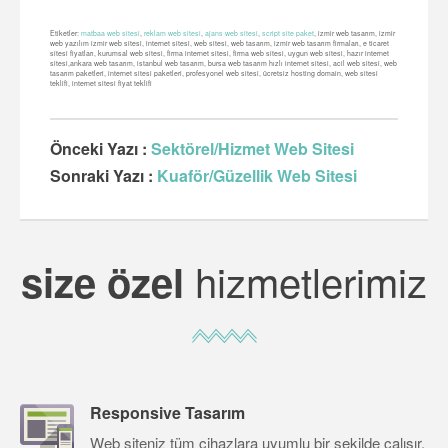
Etiketler:
matbaa web sitesi
,
reklam web sitesi
,
ajans web sitesi
,
script site paket
, izmir web tasarım, izmir
web yazılım izmir web sitesi, internet sitesi, web sitesi, web tasarım, izmir web tasarım firmaları, e ticaret
sitesi fiyatları, kurumsal web sitesi, firma internet sitesi, firma web sitesi, uygun web sitesi, hazır internet
sitesi,ankara web tasarım, istanbul web tasarım, bursa web tasarım hızlı internet sitesi, acil web sitesi, web
tasarım paketleri, internet sitesi paketleri, profesyonel web sitesi, ücretsiz hosting domain, web sitesi
teklifi, internet sitesi fiyat teklifi
Önceki Yazı :
Sektörel/Hizmet Web Sitesi
Sonraki Yazı :
Kuaför/Güzellik Web Sitesi
hizmetlerimiz
size özel
Responsive Tasarım
Web siteniz tüm cihazlara uyumlu bir şekilde çalışır.