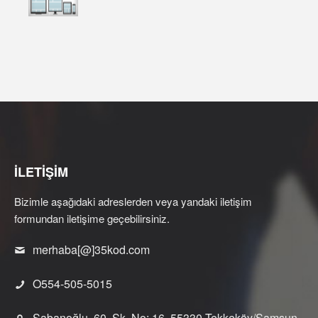
İLETİŞİM
Bizimle aşağıdaki adreslerden veya yandaki iletişim
formundan iletişime geçebilirsiniz.
merhaba[@]35kod.com
O554-505-5015
Şabanoğlu, 60. Sk. No: 16, 55330 Tekkeköy/Samsun