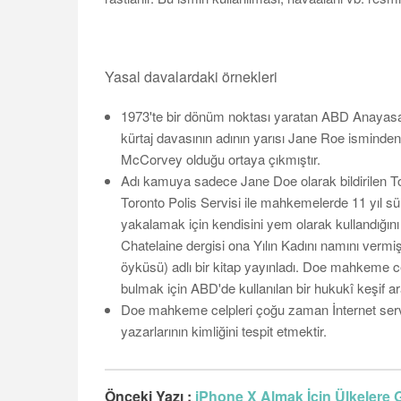
Yasal davalardaki örnekleri
1973'te bir dönüm noktası yaratan ABD Anayas
kürtaj davasının adının yarısı Jane Roe ismind
McCorvey olduğu ortaya çıkmıştır.
Adı kamuya sadece Jane Doe olarak bildirilen To
Toronto Polis Servisi ile mahkemelerde 11 yıl s
yakalamak için kendisini yem olarak kullandığını
Chatelaine dergisi ona Yılın Kadını namını vermi
öyküsü) adlı bir kitap yayınladı. Doe mahkeme cel
bulmak için ABD'de kullanılan bir hukukî keşif ara
Doe mahkeme celpleri çoğu zaman İnternet servi
yazarlarının kimliğini tespit etmektir.
Önceki Yazı :
iPhone X Almak İçin Ülkelere 