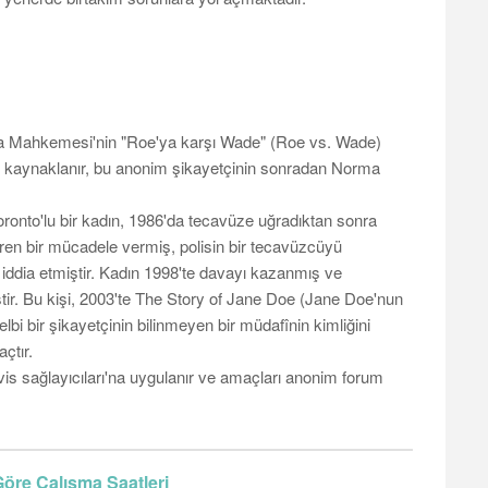
a Mahkemesi'nin "Roe'ya karşı Wade" (Roe vs. Wade)
en kaynaklanır, bu anonim şikayetçinin sonradan Norma
ronto'lu bir kadın, 1986'da tecavüze uğradıktan sonra
üren bir mücadele vermiş, polisin bir tecavüzcüyü
 iddia etmiştir. Kadın 1998'te davayı kazanmış ve
ştir. Bu kişi, 2003'te The Story of Jane Doe (Jane Doe'nun
bi bir şikayetçinin bilinmeyen bir müdafînin kimliğini
çtır.
s sağlayıcıları'na uygulanır ve amaçları anonim forum
Göre Çalışma Saatleri