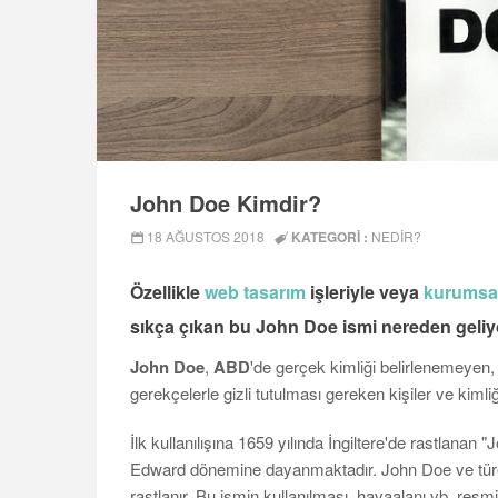
John Doe Kimdir?
18 AĞUSTOS 2018
KATEGORI :
NEDIR?
Özellikle
web tasarım
işleriyle veya
kurumsal
sıkça çıkan bu
John Doe
ismi nereden geli
John Doe
,
ABD
'de gerçek kimliği belirlenemeyen,
gerekçelerle gizli tutulması gereken kişiler ve kiml
İlk kullanılışına 1659 yılında İngiltere'de rastlanan "
Edward dönemine dayanmaktadır. John Doe ve türev 
rastlanır. Bu ismin kullanılması, havaalanı vb. resm