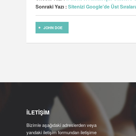
Sonraki Yazı :
Sitenizi Google'de Üst Sıralar
JOHN DOE
İLETİŞİM
Bizimle aşağıdaki adreslerden veya
yandaki iletişim formundan iletişime