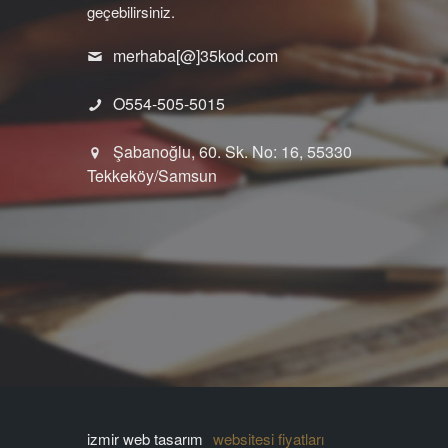
geçebilirsiniz.
merhaba[@]35kod.com
O554-505-5015
Şabanoğlu, 60. Sk. No: 16, 55330
Tekkeköy/Samsun
izmir web tasarım
websitesi fiyatları