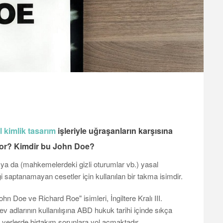
 kimlik tasarım
işleriyle uğraşanların karşısına
yor? Kimdir bu John Doe?
 ya da (mahkemelerdeki gizli oturumlar vb.) yasal
iği saptanamayan cesetler için kullanılan bir takma isimdir.
John Doe ve Richard Roe" isimleri, İngiltere Kralı III.
adlarının kullanılışına ABD hukuk tarihi içinde sıkça
i yerlerde birtakım sorunlara yol açmaktadır.