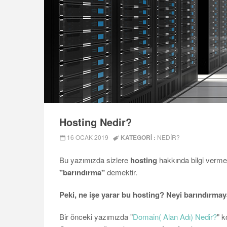
Hosting Nedir?
16 OCAK 2019
KATEGORI :
NEDIR?
Bu yazımızda sizlere
hosting
hakkında bilgi verme
"barındırma"
demektir.
Peki, ne işe yarar bu hosting? Neyi barındırmay
Bir önceki yazımızda "
Domain( Alan Adı) Nedir?
" 