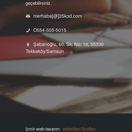
geçebilirsiniz.
merhaba[@]35kod.com
O554-505-5015
Şabanoğlu, 60. Sk. No: 16, 55330
Tekkeköy/Samsun
izmir web tasarım
websitesi fiyatları