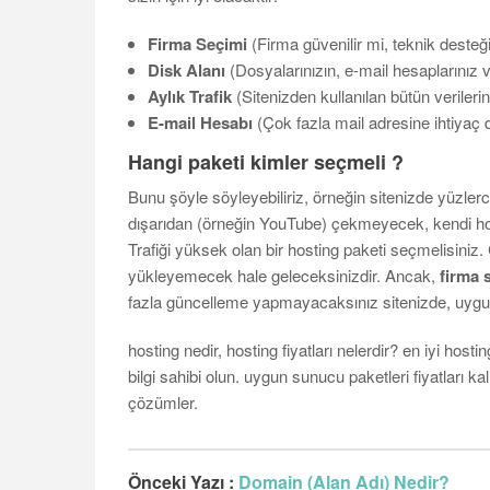
Firma Seçimi
(Firma güvenilir mi, teknik desteği
Disk Alanı
(Dosyalarınızın, e-mail hesaplarınız v
Aylık Trafik
(Sitenizden kullanılan bütün verilerin l
E-mail Hesabı
(Çok fazla mail adresine ihtiyaç 
Hangi paketi kimler seçmeli ?
Bunu şöyle söyleyebiliriz, örneğin sitenizde yüzle
dışarıdan (örneğin YouTube) çekmeyecek, kendi ho
Trafiği yüksek olan bir hosting paketi seçmelisiniz.
yükleyemecek hale geleceksinizdir. Ancak,
firma 
fazla güncelleme yapmayacaksınız sitenizde, uygun fi
hosting nedir, hosting fiyatları nelerdir? en iyi host
bilgi sahibi olun. uygun sunucu paketleri fiyatları kal
çözümler.
Önceki Yazı :
Domain (Alan Adı) Nedir?