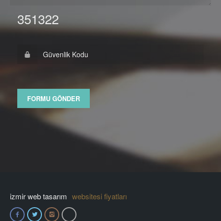
351322
izmir web tasarım
websitesi fiyatları