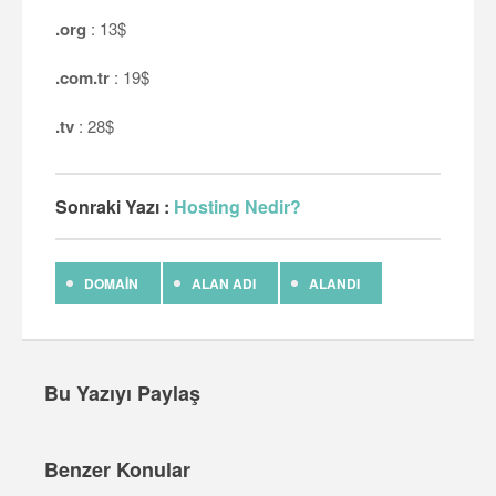
.org
: 13$
.com.tr
: 19$
.tv
: 28$
Sonraki Yazı :
Hosting Nedir?
DOMAIN
ALAN ADI
ALANDI
Bu Yazıyı Paylaş
Benzer Konular