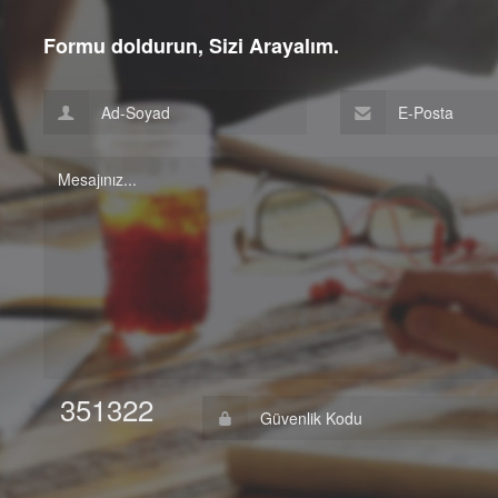
Formu doldurun, Sizi Arayalım.
351322