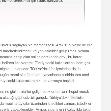
lışveriş sağlayan bir internet sitesi. Artık Türkiye'ye de elini
ini hareketlendirecek ve yeni taktikler geliştirmesi yoluna
unvanına sahip olan online perakende devi, bu kararı
 belirten ilan vererek Türkiye’deki kullanıcılarını hem çok
algalanmalarından Türkiye’deki faaliyetlerine ilişkin
bugün resmi site üzerinden yayınlanan bildiride tam tersi
iye’deki kullanıcılara hizmet vermeye başladı.
r, ne gibi stratejiler geliştirecekler bunların hepsi merak
 olacağı şüphesiz bir gerçek. Türkiye’deki tüketiciler,
 mobil tarayıcılar üzerinden istedikleri zaman, istedikleri
eriş yapabilecekler. Ayrıca, siparişlerini kolaylıkla takip