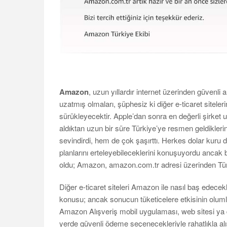
Amazon
, uzun yıllardır internet üzerinden güvenli a
uzatmış olmaları, şüphesiz ki diğer e-ticaret siteler
sürükleyecektir. Apple’dan sonra en değerli şirket 
aldıktan uzun bir süre Türkiye’ye resmen geldiklerini
sevindirdi, hem de çok şaşırttı. Herkes dolar kuru d
planlarını erteleyebileceklerini konuşuyordu ancak 
oldu; Amazon, amazon.com.tr adresi üzerinden Türk
Diğer e-ticaret siteleri Amazon ile nasıl baş edecekle
konusu; ancak sonucun tüketicelere etkisinin olumlu
Amazon Alışveriş mobil uygulaması, web sitesi ya da
yerde güvenli ödeme seçenecekleriyle rahatlıkla alışv