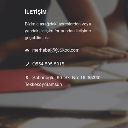
İLETİŞİM
Bizimle aşağıdaki adreslerden veya
yandaki iletişim formundan iletişime
geçebilirsiniz.
merhaba[@]35kod.com
O554-505-5015
Şabanoğlu, 60. Sk. No: 16, 55330
Tekkeköy/Samsun