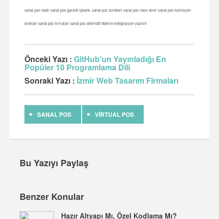
sanal pos nedir sanal pos garanti işbank, sanal pos ücretleri sanal pos nasıl alınır sanal pos komisyon
oranları sanal pos firmaları sanal pos alternatif ödeme entegrasyon yazılım
Önceki Yazı :
GitHub'un Yayınladığı En
Popüler 10 Programlama Dili
Sonraki Yazı :
İzmir Web Tasarım Firmaları
SANAL POS
VIRTUAL POS
Bu Yazıyı Paylaş
Benzer Konular
Hazır Altyapı Mı, Özel Kodlama Mı?