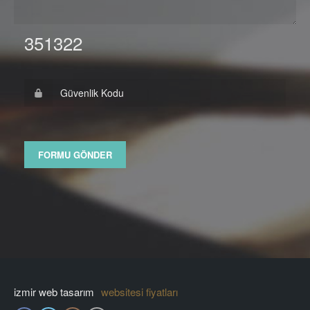
351322
izmir web tasarım
websitesi fiyatları