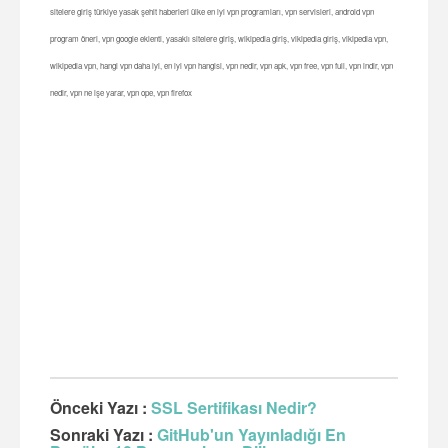
sitelere giriş türkiye yasak şehit haberleri ülke en iyi vpn programları, vpn servisleri, android vpn
program öneri, vpn google eklenti, yasaklı sitelere giriş, wikipedia giriş, vikipedia giriş, vikipedia vpn,
wikipedia vpn, hangi vpn daha iyi, en iyi vpn hangisi, vpn nedir, vpn apk, vpn free, vpn full, vpn indir, vpn
nedir, vpn ne işe yarar, vpn ope, vpn firefox
Önceki Yazı :
SSL Sertifikası Nedir?
Sonraki Yazı :
GitHub'un Yayınladığı En