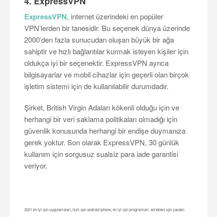
4. ExpressVPN
ExpressVPN
, internet üzerindeki en popüler
VPN’lerden bir tanesidir. Bu seçenek dünya üzerinde
2000’den fazla sunucudan oluşan büyük bir ağa
sahiptir ve hızlı bağlantılar kurmak isteyen kişiler için
oldukça iyi bir seçenektir. ExpressVPN ayrıca
bilgisayarlar ve mobil cihazlar için geçerli olan birçok
işletim sistemi için de kullanılabilir durumdadır.
Şirket, British Virgin Adaları kökenli olduğu için ve
herhangi bir veri saklama politikaları olmadığı için
güvenlik konusunda herhangi bir endişe duymanıza
gerek yoktur. Son olarak ExpressVPN, 30 günlük
kullanım için sorgusuz sualsiz para iade garantisi
veriyor.
2021 en iyi vpn uygulamaları, hızlı vpn android iphone, en iyi vpn programları. windows vpn yasaklı