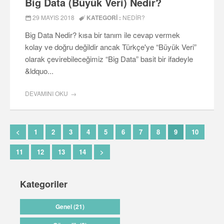
Big Data (Büyük Veri) Nedir?
29 MAYIS 2018
KATEGORI :
NEDIR?
Big Data Nedir? kısa bir tanım ile cevap vermek
kolay ve doğru değildir ancak Türkçe'ye “Büyük Veri”
olarak çevirebileceğimiz “Big Data” basit bir ifadeyle
&ldquo...
DEVAMINI OKU
<
1
2
3
4
5
6
7
8
9
10
11
12
13
14
>
Kategoriler
Genel (21)