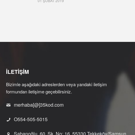
01 ŞUBAT 2019
İLETİŞİM
Bizimle aşağıdaki adreslerden veya yandaki iletişim
formundan iletişime geçebilirsiniz.
merhaba[@]35kod.com
O554-505-5015
Şabanoğlu, 60. Sk. No: 16, 55330 Tekkeköy/Samsun